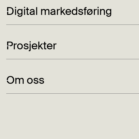
Digital markedsføring
Tunable er et teknologisselskap som produserer og s
Målgruppen er beslutningstakere innen utslippsmåli
gikk ut på å fornye den visuelle identiteten og bygge
opp med en ide som gjorde det enklere å forstå hva T
Prosjekter
Konseptet er å synliggjøre/måle det man ikke ser. Dett
animere gasser som beveger seg rundt på nettsiden.
multigassmålinger gjort av Tunable. Fargene er inspi
Nettsiden skulle differensiere seg fra et univers av li
Om oss
olje, gass og havbruk. Dette gjorde vi ved å bruke an
men spennende grid.
Sjekk ut nettsiden her.