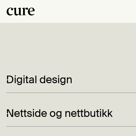
Avansert teknol
Digital design
tydelig design 
Nettside og nettbutikk
Tunable