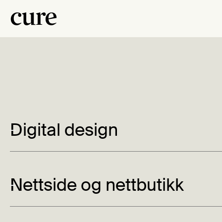
Starten på en n
Digital design
nasjonal tacok
Nettside og nettbutikk
Cactus