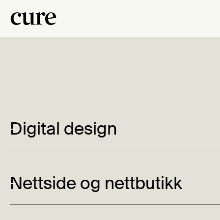
Vi kårer Vestla
kvinnelige grün
Digital design
Nettside og nettbutikk