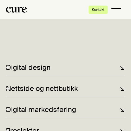
Kontakt
SRF Kuben 2023
Digital design
↘
Nettside og nettbutikk
↘
Digital markedsføring
↘
Prosjekter
↘