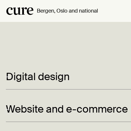
Bergen, Oslo and national
Empowering br
Digital design
with strategic di
Website and e-commerce
solutions