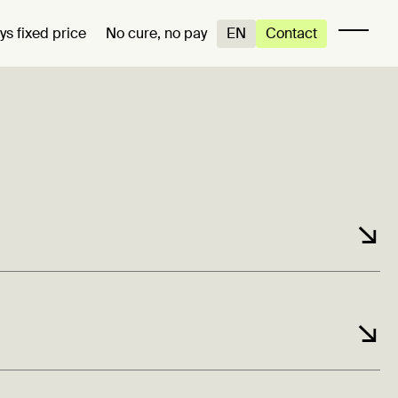
ys fixed price
No cure, no pay
EN
Contact
Cure Lillehammer hjelper bedrifter i
↘
Lillehammer, Hamar, Gjøvik, Lillehammer,
Gudbrandsdalen og hele Innlandet med å
lykkes med merkevare digitalt. Vi lager
prisvinnende nettsider, nettbutikker og
↘
visuelle identiteter – alltid til fast pris og med
no cure, no pay-garanti.